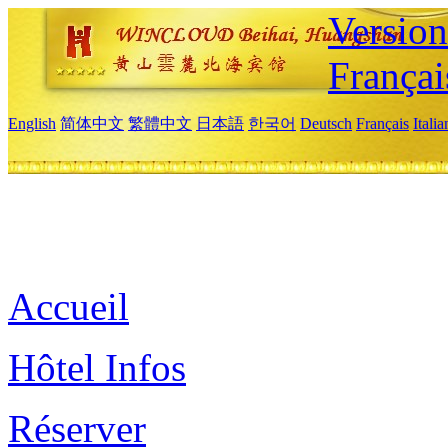
Versio
Françai
English
简体中文
繁體中文
日本語
한국어
Deutsch
Français
Itali
Accueil
Hôtel Infos
Réserver