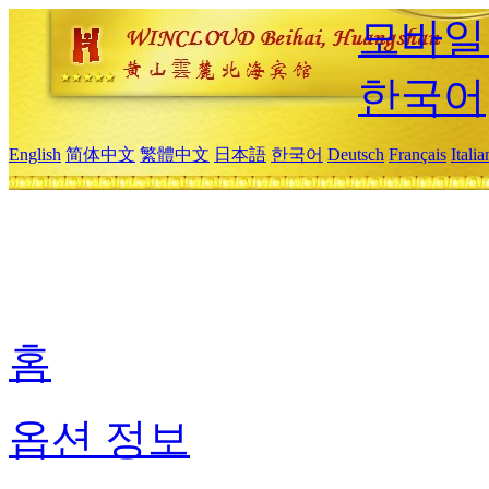
모바일
한국어
English
简体中文
繁體中文
日本語
한국어
Deutsch
Français
Itali
홈
옵션 정보