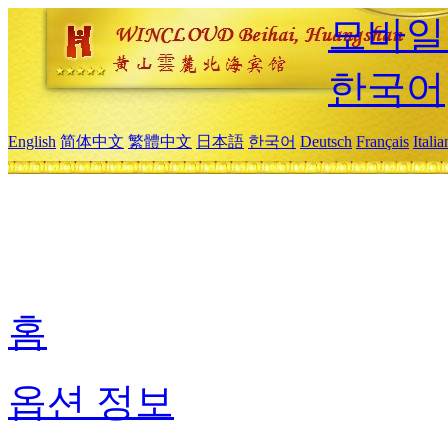
모바일
한국어
English
简体中文
繁體中文
日本語
한국어
Deutsch
Français
Itali
홈
옵션 정보