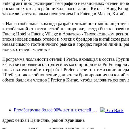
Futeng активно расширяет географию независимых отелей по все
роскошных отеля в районе Большого залива Китая - Hong Kong F
также является первым появлением Pu Futeng в Макао, Китай.
« Наша глобальная команда разработчиков постоянно ищет лучш
к глобальной стратегической планировке, всегда был ключевым
Futeng Hotel и Futeng Village в Азиатско - Тихоокеанском регио
эпохи независимых отелей и мягких брендов на китайском рын
независимого гостиничного рынка в городах первой линии, рай
новых отелей - членов ».
Программа лояльности отелей I Prefer, входящая в состав Гру
качестве глобального стратегического приоритета Pu Futeng на
пользовательский интерфейс I Prefer за счет оптимизации опер
I Prefer, а также обновление двигателя бронирования на китай
обмен баллами членов I Prefer в Китае, чтобы заложить основу
Prev:Загрузка более 90% летних отелей Пекина продолжится в середине и конце августа
Go Back
адрес: бэйхай Цзинсянь, район Хуаншань