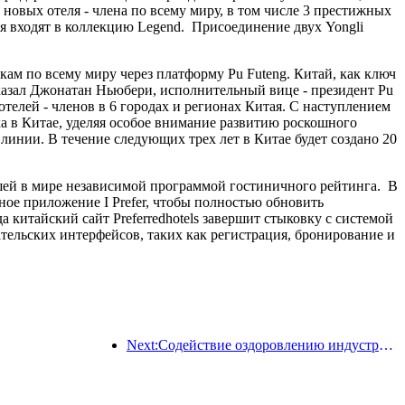
 новых отеля - члена по всему миру, в том числе 3 престижных
еля входят в коллекцию Legend. Присоединение двух Yongli
ам по всему миру через платформу Pu Futeng. Китай, как ключ
сказал Джонатан Ньюбери, исполнительный вице - президент Pu
 отелей - членов в 6 городах и регионах Китая. С наступлением
а в Китае, уделяя особое внимание развитию роскошного
линии. В течение следующих трех лет в Китае будет создано 20
ейшей в мире независимой программой гостиничного рейтинга. В
ьное приложение I Prefer, чтобы полностью обновить
 китайский сайт Preferredhotels завершит стыковку с системой
ательских интерфейсов, таких как регистрация, бронирование и
Next:Содействие оздоровлению индустрии гостеприимства 2023 Форум зеленого развития гостиничного бизнеса в Сиане