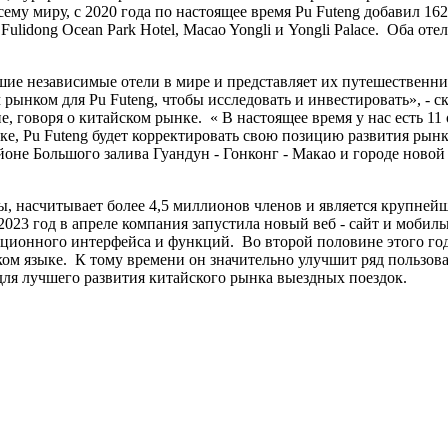
му миру, с 2020 года по настоящее время Pu Futeng добавил 162
ulidong Ocean Park Hotel, Macao Yongli и Yongli Palace. Оба от
ие независимые отели в мире и представляет их путешественник
 рынком для Pu Futeng, чтобы исследовать и инвестировать», - 
не, говоря о китайском рынке. « В настоящее время у нас есть 11
ке, Pu Futeng будет корректировать свою позицию развития рынк
оне Большого залива Гуандун - Гонконг - Макао и городе новой 
ппы, насчитывает более 4,5 миллионов членов и является крупн
 2023 год в апреле компания запустила новый веб - сайт и мобил
ационного интерфейса и функций. Во второй половине этого года
ском языке. К тому времени он значительно улучшит ряд пользов
 для лучшего развития китайского рынка выездных поездок.