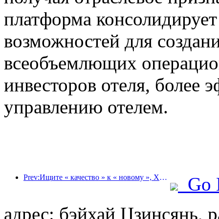
платформа консолидирует
возможностей для создани
всеобъемлющих операцио
инвесторов отеля, более 
управлению отелем.
Prev:Ищите « качество » к « новому », Ханьтин с « новым снабжением», чтобы дать возможность новой жизнеспособности рынка Чаошань
Go 
адрес: бэйхай Цзинсянь, 