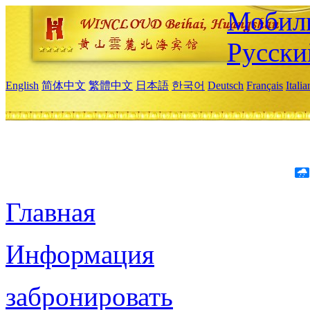
Мобиль
Русски
English
简体中文
繁體中文
日本語
한국어
Deutsch
Français
Itali
Главная
Информация
забронировать