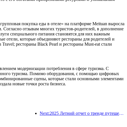
«групповая покупка еды в отеле» на платформе Meituan выросла
и. Согласно отзывам многих туристов-родителей, в дополнение
луги специального питания становятся для них важным
ые отели, которые объединяют рестораны для родителей и
avel; рестораны Black Pearl и рестораны Must-eat стали
оявлением модернизации потребления в сфере туризма. С
енного туризма. Помимо оборудования, с помощью цифровых
комбинированные сцены, которые стали основными элементами
здала новые точки роста бизнеса.
Next:2025 Летний отчет о тренде путешествий: учетная база клиентов-ребенка с учетом более 60%