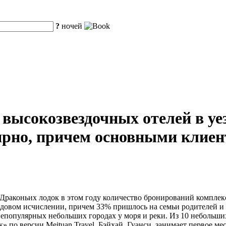
?
ночей
 высокозвездочных отелей в уе
ярно, причем основными клиен
ка Драконьих лодок в этом году количество бронирований компле
одовом исчислении, причем 33% пришлось на семьи родителей и
 непопулярных небольших городах у моря и реки. Из 10 небольш
» по версии Meituan Travel, Бэйхай, Гуанси, занимает первое 