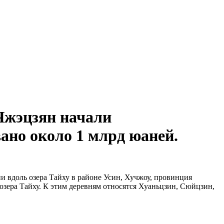
Чжэцзян начали
ано около 1 млрд юаней.
и вдоль озера Тайху в районе Усин, Хучжоу, провинция
озера Тайху. К этим деревням относятся Хуаньцзин, Сюйцзин,