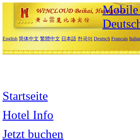
Mobile 
Deutsc
English
简体中文
繁體中文
日本語
한국어
Deutsch
Français
Itali
Startseite
Hotel Info
Jetzt buchen