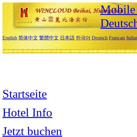
Mobile 
Deutsc
English
简体中文
繁體中文
日本語
한국어
Deutsch
Français
Itali
Startseite
Hotel Info
Jetzt buchen