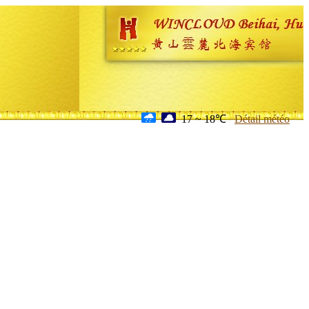
17 ~ 18℃
Détail météo