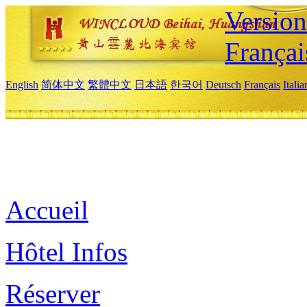
Versio
Françai
English
简体中文
繁體中文
日本語
한국어
Deutsch
Français
Itali
Accueil
Hôtel Infos
Réserver