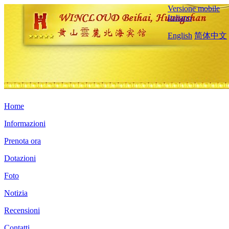
Versione mobile
Italiano
English
简体中文
Home
Informazioni
Prenota ora
Dotazioni
Foto
Notizia
Recensioni
Contatti