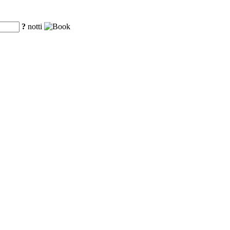
?
notti