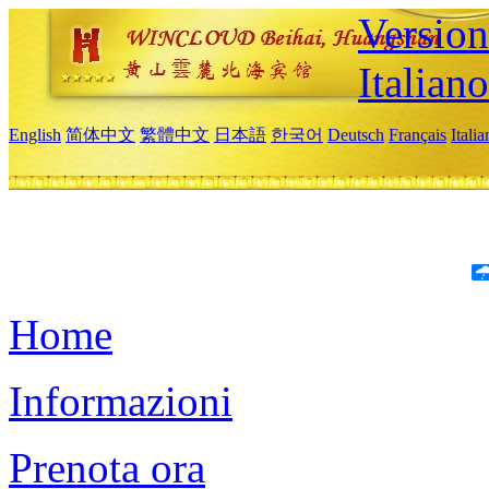
Version
Italiano
English
简体中文
繁體中文
日本語
한국어
Deutsch
Français
Itali
Home
Informazioni
Prenota ora