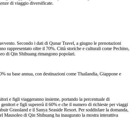
enze di viaggio diversificate.
opravvento. Secondo i dati di Qunar Travel, a giugno le prenotazioni
no rappresentato oltre il 70%. Città storiche e culturali come Pechino,
soleo di Qin Shihuang rimangono popolari.
e il 60% su base annua, con destinazioni come Thailandia, Giappone e
tori e figli viaggeranno insieme, portando la percentuale di
 genitori e figli supererà il 60% e che il numero di richieste per viaggi
lunbuir Grassland e il Sanya Seaside Resort. Per soddisfare la domanda,
 del Mausoleo di Qin Shihuang ha inaugurato la mostra interattiva