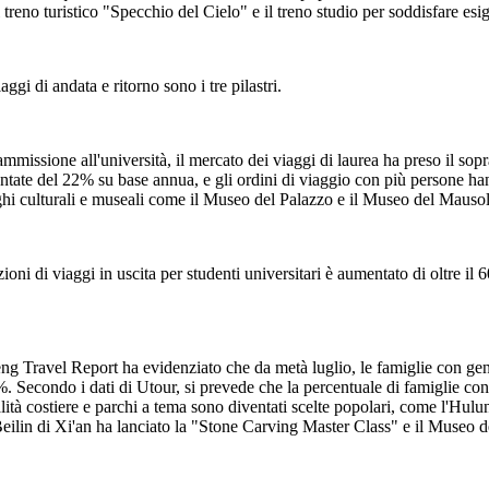
treno turistico "Specchio del Cielo" e il treno studio per soddisfare esig
gi di andata e ritorno sono i tre pilastri.
 ammissione all'università, il mercato dei viaggi di laurea ha preso il s
tate del 22% su base annua, e gli ordini di viaggio con più persone han
uoghi culturali e museali come il Museo del Palazzo e il Museo del Mau
tazioni di viaggi in uscita per studenti universitari è aumentato di oltr
eng Travel Report ha evidenziato che da metà luglio, le famiglie con geni
7%. Secondo i dati di Utour, si prevede che la percentuale di famiglie con
alità costiere e parchi a tema sono diventati scelte popolari, come l'Hu
o Beilin di Xi'an ha lanciato la "Stone Carving Master Class" e il Museo