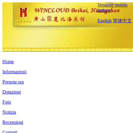
Versione mobile
Italiano
English
简体中文
Home
Informazioni
Prenota ora
Dotazioni
Foto
Notizia
Recensioni
Contatti