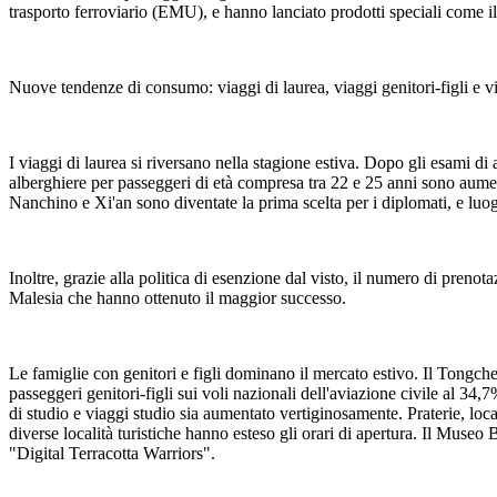
trasporto ferroviario (EMU), e hanno lanciato prodotti speciali come il 
Nuove tendenze di consumo: viaggi di laurea, viaggi genitori-figli e viag
I viaggi di laurea si riversano nella stagione estiva. Dopo gli esami di
alberghiere per passeggeri di età compresa tra 22 e 25 anni sono aumen
Nanchino e Xi'an sono diventate la prima scelta per i diplomati, e l
Inoltre, grazie alla politica di esenzione dal visto, il numero di preno
Malesia che hanno ottenuto il maggior successo.
Le famiglie con genitori e figli dominano il mercato estivo. Il Tongch
passeggeri genitori-figli sui voli nazionali dell'aviazione civile al 34,
di studio e viaggi studio sia aumentato vertiginosamente. Praterie, loc
diverse località turistiche hanno esteso gli orari di apertura. Il Muse
"Digital Terracotta Warriors".