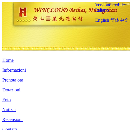
Versione mobile
Italiano
English
简体中文
Home
Informazioni
Prenota ora
Dotazioni
Foto
Notizia
Recensioni
Contatti