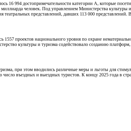
лось 16 994 достопримечательности категории А, которые посети
3 миллиарда человек. Под управлением Министерства культуры и
я театральных представлений, давших 113 000 представлений. В
ь 1557 проектов национального уровня по охране нематериально
ерство культуры и туризма содействовало созданию платформ, 
ризма, при этом вводились различные меры и льготы для стиму
о число въездных и выездных туристов. К концу 2025 года в стран