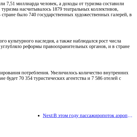
ли 7,51 миллиарда человек, а доходы от туризма составили
 туризма насчитывалось 1879 театральных коллективов,
 стране было 740 государственных художественных галерей, в
го культурного наследия, а также наблюдался рост числа
углубляло реформы правоохранительных органов, и в стране
лирования потребления. Увеличилось количество внутренних
е будет 70 354 туристических агентства и 7 586 отелей с
Next:В этом году пассажиропоток аэропорта Шэньчжэня превысил 3 миллиона человек, установив новый рекорд за аналогичный период.