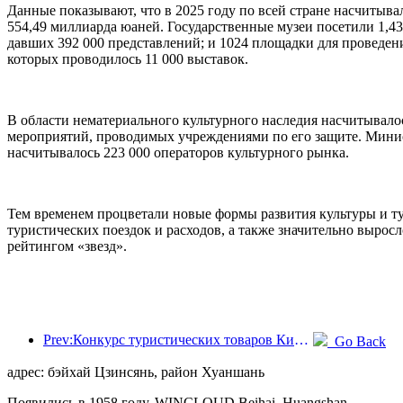
Данные показывают, что в 2025 году по всей стране насчитыва
554,49 миллиарда юаней. Государственные музеи посетили 1,4
давших 392 000 представлений; и 1024 площадки для проведени
которых проводилось 11 000 выставок.
В области нематериального культурного наследия насчитывалос
мероприятий, проводимых учреждениями по его защите. Минист
насчитывалось 223 000 операторов культурного рынка.
Тем временем процветали новые формы развития культуры и ту
туристических поездок и расходов, а также значительно выросл
рейтингом «звезд».
Prev:Конкурс туристических товаров Китая успешно прошел в Сянтане (провинция Хунань).
Go Back
адрес: бэйхай Цзинсянь, район Хуаншань
Появились в 1958 году, WINCLOUD Beihai, Huangshan.